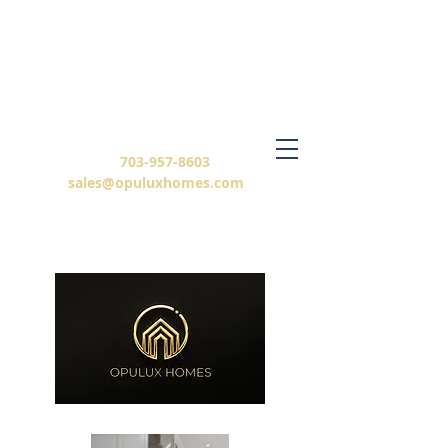
703-957-8603
sales@opuluxhomes.com